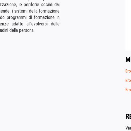
zazione, le periferie sociali dai
ziende, i sistemi della formazione
ndo programmi di formazione in
nze adatte all’evolversi delle
udini della persona.
M
Bro
Bro
Bro
R
Vi