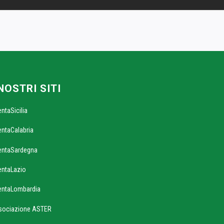
 NOSTRI SITI
entaSicilia
entaCalabria
entaSardegna
entaLazio
entaLombardia
sociazione ASTER