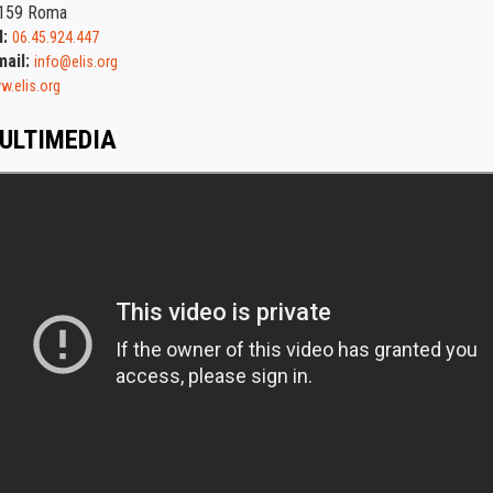
159 Roma
l:
06.45.924.447
mail:
info@elis.org
.elis.org
ULTIMEDIA