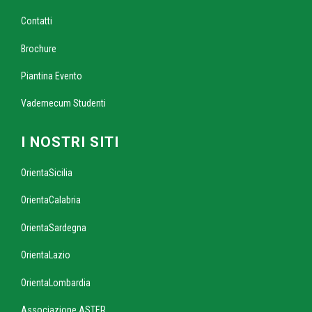
Contatti
Brochure
Piantina Evento
Vademecum Studenti
I NOSTRI SITI
OrientaSicilia
OrientaCalabria
OrientaSardegna
OrientaLazio
OrientaLombardia
Associazione ASTER